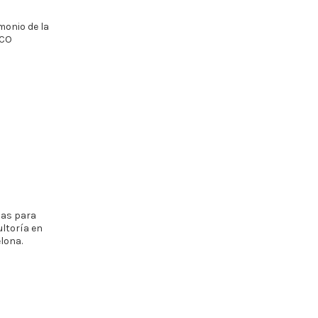
monio de la
CO
nas para
ltoría en
lona.