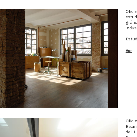
Ofici
estud
gráfi
indust
Estud
Ver
Ofici
Recin
de l’