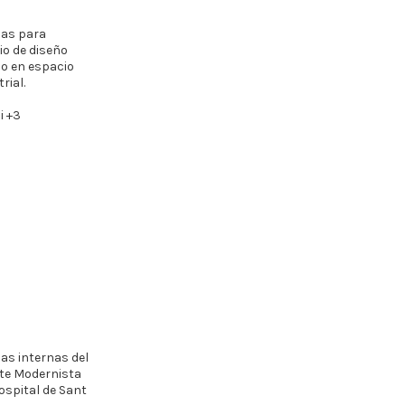
nas para
io de diseño
co en espacio
rial.
i +3
nas internas del
te Modernista
Hospital de Sant