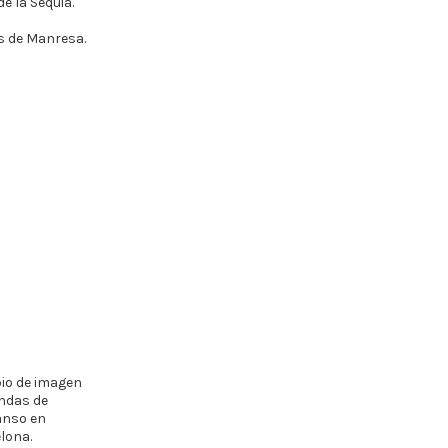
e la Sèquia.
s de Manresa.
o de imagen
endas de
anso en
lona.