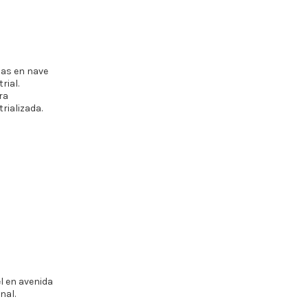
nas en nave
rial.
ra
rializada.
l en avenida
nal.