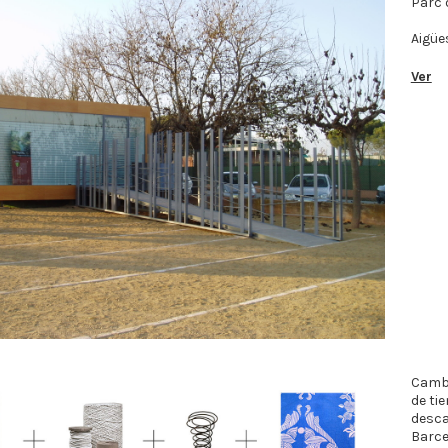
Parc d
Aigüe
Ver
Cambi
de ti
desc
Barce