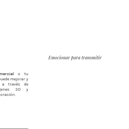
Emocionar para transmitir
mercial
o tu
puede mejorar y
 a través de
ágenes 3D y
coración.