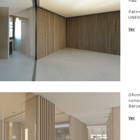
Pau.
Patri
UNES
Ver
Ofici
consu
Barce
Ver