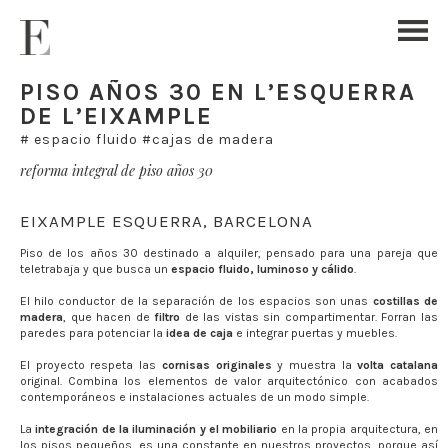
PISO AÑOS 30 EN L’ESQUERRA
DE L’EIXAMPLE
# espacio fluido #cajas de madera
reforma integral de piso años 30
EIXAMPLE ESQUERRA, BARCELONA
Piso de los años 30 destinado a alquiler, pensado para una pareja que
teletrabaja y que busca un
espacio fluido, luminoso y cálido
.
El hilo conductor de la separación de los espacios son unas
costillas de
madera
, que hacen de
filtro
de las vistas sin compartimentar. Forran las
paredes para potenciar la
idea de caja
e integrar puertas y muebles.
El proyecto respeta las
cornisas originales
y muestra la
volta catalana
original. Combina los elementos de valor arquitectónico con acabados
contemporáneos e instalaciones actuales de un modo simple.
La
integración de la iluminación y el mobiliario
en la propia arquitectura, en
los pisos pequeños, es una constante en nuestros proyectos, porque así