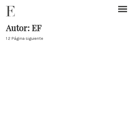
Autor:
EF
Paginación
Página
Página
1
2
Página siguiente
de
entradas